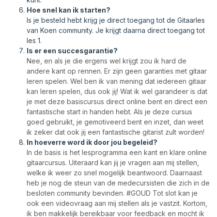
Hoe snel kan ik starten?
ls je besteld hebt krijg je direct toegang tot de Gitaarles
van Koen community. Je krijgt daarna direct toegang tot
les 1.
Is er een succesgarantie?
Nee, en als je die ergens wel krijgt zou ik hard de
andere kant op rennen. Er zijn geen garanties met gitaar
leren spelen. Wel ben ik van mening dat iedereen gitaar
kan leren spelen, dus ook jij! Wat ik wel garandeer is dat
je met deze basiscursus direct online bent en direct een
fantastische start in handen hebt. Als je deze cursus
goed gebruikt, je gemotiveerd bent en inzet, dan weet
ik zeker dat ook jij een fantastische gitarist zult worden!
In hoeverre word ik door jou begeleid?
In de basis is het lesprogramma een kant en klare online
gitaarcursus. Uiteraard kan jij je vragen aan mij stellen,
welke ik weer zo snel mogelijk beantwoord. Daarnaast
heb je nog de steun van de medecursisten die zich in de
besloten community bevinden. #GOUD Tot slot kan je
ook een videovraag aan mij stellen als je vastzit. Kortom,
ik ben makkelijk bereikbaar voor feedback en mocht ik