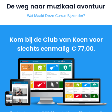
De weg naar muzikaal avontuur
Wat Maakt Deze Cursus Bijzonder?
Kom bij de Club van Koen voor
slechts eenmalig € 77,00.