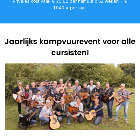
Privéles kost vaak € 20,00 per half uur x 52 weken = €
1.040,= per jaar.
Jaarlijks kampvuurevent voor alle
cursisten!