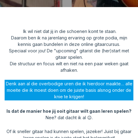
Ik wil niet dat jij in die schoenen komt te staan.
Daarom ben ik na jarenlang ervaring op grote podia, mijn
kennis gaan bundelen in deze online gitaarcursus.
Speciaal voor jou! De "upcoming" gitarist die (her)start met
gitaar spelen.
Die structuur en focus wilt en niet na een paar weken gaat
afhaken.
Denk aan al die overbodige uren die ik hierdoor maakte… alle
moeite die ik moest doen om de juiste basis alsnog onder de
knie te krijgen!
Is dat de manier hoe jij ooit gitaar wilt gaan leren spelen?
Nee? dat dacht ik al 😉.
Of ik sneller gitaar had kunnen spelen, jazeker! Juist bij gitaar
leren spelen is de juiste start het belangrijkst!