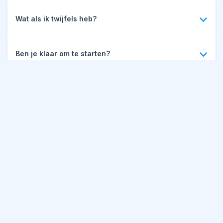
Zolang je lid blijft, blijft alle content beschikbaar.
Wat als ik twijfels heb?
Heb je twijfels over het membership? Stuur me gerust een
e-mail:
info@gitaarlesvankoen.nl
Ben je klaar om te starten?
Yes Koen! Ik heb er zin in en ga me hieronder aanmelden!
Ik help je graag verder. Of je nu net begint of al liedjes speelt,
je hoeft het niet alleen te doen. Samen gaan we bouwen aan
jouw gitaarplezier.
Spreek je snel!
Jouw persoonlijke gitaarcoach,
P.S. Eerlijk, doelgericht, vernieuwend, veel nieuwe