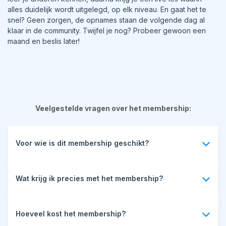
alles duidelijk wordt uitgelegd, op elk niveau. En gaat het te
snel? Geen zorgen, de opnames staan de volgende dag al
klaar in de community. Twijfel je nog? Probeer gewoon een
maand en beslis later!
Veelgestelde vragen over het membership:
Voor wie is dit membership geschikt?
Voor iedereen met een basiskennis van gitaar, of je nu
beginner bent of al wat ervaring hebt en beter wilt
Wat krijg ik precies met het membership?
worden.
Toegang tot exclusieve lessen en oefenmateriaal
Persoonlijke begeleiding en feedback
Hoeveel kost het membership?
Wekelijks live Q&A’s en challenges