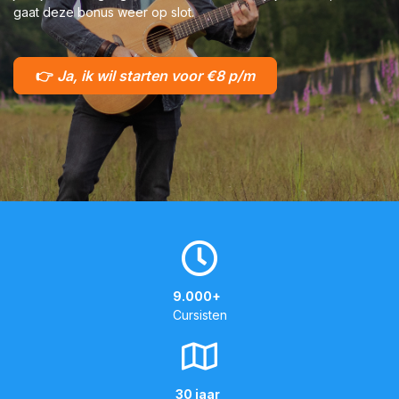
gaat deze bonus weer op slot.
👉
Ja, ik wil starten voor €8 p/m
9.000+
Cursisten
30 jaar