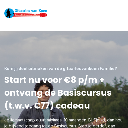
Kom jij deel uitmaken van de gitaarlesvankoen Familie?
Start nu voor €8 p/m +
ontvang de Basiscursus
(t.w.v. €77) cadeau
Je lidmaatschap duurt minimaal 10 maanden. Blijf je lid, dan hou
je blijvend toegang tot de Basiscursus. Stop je eerder, dan