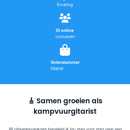
Ervaring
10 online
cursussen
Volendammer
Gitarist
🎸 Samen groeien als
kampvuurgitarist
Bij gitaarlesvankoen begeleid ik jou stap voor stap naar een