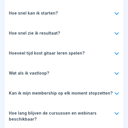
Een actieve community van medegitaristen
De maandprijs is vast en komt neer op ongeveer twee
Starbucks-koffies minder per maand.
Hoe snel kan ik starten?
Zodra je je aanmeldt, krijg je direct toegang tot de
community en alle cursussen.
Hoe snel zie ik resultaat?
Dat hangt af van jouw inzet! Met regelmatige oefening en
goede begeleiding merk je vaak al binnen een paar
Hoeveel tijd kost gitaar leren spelen?
weken vooruitgang.
Ik raad 15 minuten oefenen per dag aan. Meer mag altijd,
maar het is belangrijk om niet te forceren. Heb je eens
Wat als ik vastloop?
een dag geen tijd? Geen probleem, het belangrijkste is
dat je in de flow blijft.
Je krijgt begeleiding en kunt altijd vragen stellen in de
community of tijdens live sessies.
Kan ik mijn membership op elk moment stopzetten?
Ja, je kunt het membership op elk moment beëindigen
zonder gedoe.
Hoe lang blijven de cursussen en webinars
beschikbaar?