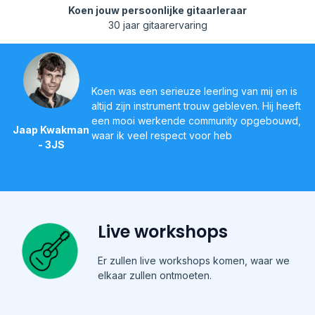
Koen jouw persoonlijke gitaarleraar
30 jaar gitaarervaring
Koen was een serieuze leerling van mij en is
altijd zijn instrument trouw gebleven. Hij heeft
een mooi werkende community opgebouwd,
Jaap Kwakman
waar ik veel respect voor heb
- 3JS
Live workshops
Er zullen live workshops komen, waar we
elkaar zullen ontmoeten.